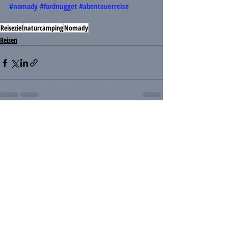
#nomady
#fordnugget
#abenteuerreise
Reiseziel
naturcamping
Nomady
Reisen
Kommentare
Kommentar verfassen...
Änderungen und Irrtümer vorbehalten