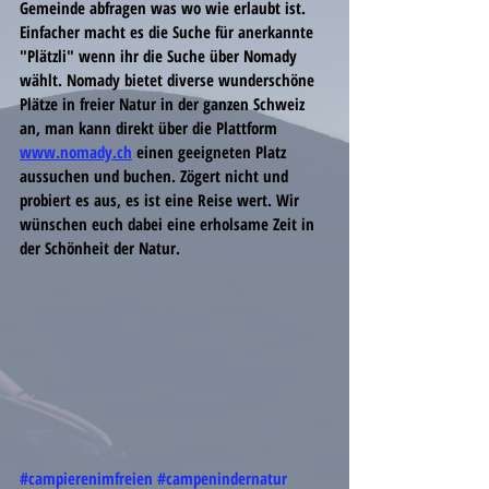
Gemeinde abfragen was wo wie erlaubt ist.
Einfacher macht es die Suche für anerkannte 
"Plätzli" wenn ihr die Suche über Nomady 
wählt. Nomady bietet diverse wunderschöne 
Plätze in freier Natur in der ganzen Schweiz 
an, man kann direkt über die Plattform 
www.nomady.ch
 einen geeigneten Platz 
aussuchen und buchen. Zögert nicht und 
probiert es aus, es ist eine Reise wert. Wir 
wünschen euch dabei eine erholsame Zeit in 
der Schönheit der Natur.
#campierenimfreien
#campenindernatur